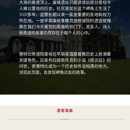
大海的悬崖顶上。废墟遗址只能讲述出部分曾经令
人难以置信的历史。社区居民在这个岬角上生活了
3000多年，这里长期以来一直是重要的圣地和权力
所在地。一座早期盎格鲁撒克逊修道院的遗迹就埋
葬在我们今天看到的高耸的拱门下，其圣人、诗人
和奇迹的故事仍然存在于每个人的心中。
惠特比修道院曾经在早期英国基督教历史上扮演着
关键角色，后来布拉姆斯托克的小说《德古拉》的
问世，使惠特比成为一个历史和传说相遇的地方。
浏览此页面，去发现岬角过去的故事。
游客指南