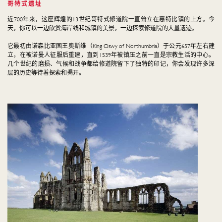
哥特式遗址
近700年来，这座辉煌的13世纪哥特式修道院一直耸立在惠特比镇的上方。今
天，你可以一边欣赏海岸线和城镇的美景，一边探索修道院的大量遗迹。
它最初由诺森比亚国王奥斯维（King Oswy of Northumbria）于公元657年左右建
立，在被诺曼人征服后重建，直到1539年被镇压之前一直是宗教生活的中心。
几个世纪的磨损、气候和战争都给修道院留下了独特的印记，你会发现许多深
层的历史等待着探索和揭开。