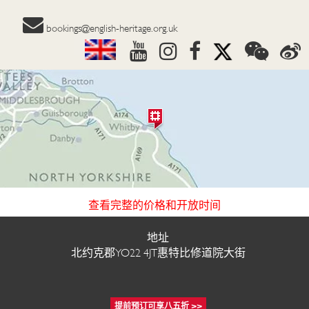
bookings@english-heritage.org.uk
惠特比修道院
查看完整的价格和开放时间
地址
回到 参观景点
北约克郡YO22 4JT惠特比修道院大街
提前预订可享八五折 >>