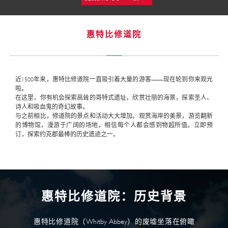
惠特比修道院
近1500年来，惠特比修道院一直吸引着大量的游客——现在轮到你来观光
啦。
在这里，你有机会探索高耸的哥特式遗址，欣赏壮丽的海景，探索圣人、
诗人和吸血鬼的奇幻故事。
与之前相比，修道院的景点和活动大大增加。观赏海岸的美景，游览翻新
的博物馆，漫游于广阔的场地，相信每个人都会感到物超所值。立即预
订，探索约克郡最棒的历史遗迹之一。
惠特比修道院：历史背景
惠特比修道院（Whitby Abbey）的废墟坐落在俯瞰