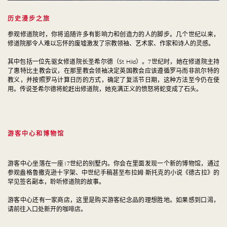
历史漫步之旅
参观修道院时，你将追随许多有影响力和创造力的人的脚步。几个世纪以来，
修道院那令人难以忘怀的废墟激发了宗教领袖、艺术家、作家和诗人的灵感。
其中包括一位先驱女修道院长圣希尔德（St Hild）。7世纪时，她在修道院主持
了惠特比主教会议，在那里教会领袖决定英国教会应该遵循罗马而非凯尔特的
教义，并按照罗马计算日历的方式，确定了复活节日期，这种方法至今仍在使
用。传说圣希尔德将蛇赶出修道院，她充满正义的愤怒将蛇变成了石头。
游客中心和博物馆
游客中心坐落在一座17世纪的别墅内。你会在里面发现一个新的博物馆，通过
参观盎格鲁撒克逊十字架、中世纪手稿甚至布拉姆·斯托克的小说《德古拉》的
罕见签名副本，聆听修道院的故事。
游客中心还有一家商店，这里是购买游客纪念品的理想胜地。如果感到口渴，
请前往入口处新开的咖啡店。