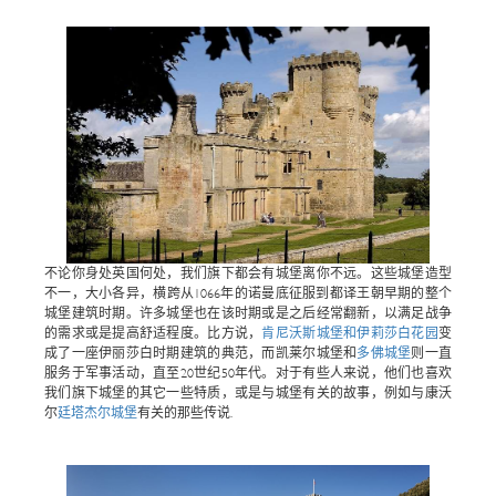
不论你身处英国何处，我们旗下都会有城堡离你不远。这些城堡造型
不一，大小各异，横跨从1066年的诺曼底征服到都译王朝早期的整个
城堡建筑时期。许多城堡也在该时期或是之后经常翻新，以满足战争
的需求或是提高舒适程度。比方说，
肯尼沃斯城堡和伊莉莎白花园
变
成了一座伊丽莎白时期建筑的典范，而凯莱尔城堡和
多佛城堡
则一直
服务于军事活动，直至20世纪50年代。对于有些人来说，他们也喜欢
我们旗下城堡的其它一些特质，或是与城堡有关的故事，例如与康沃
尔
廷塔杰尔城堡
有关的那些传说.