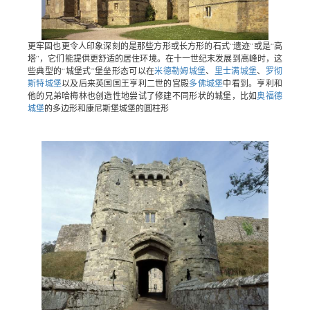
更牢固也更令人印象深刻的是那些方形或长方形的石式“遗迹”或是“高
塔”，它们能提供更舒适的居住环境。在十一世纪末发展到高峰时，这
些典型的“城堡式”堡垒形态可以在
米德勒姆城堡
、
里士满城堡
、
罗彻
斯特城堡
以及后来英国国王亨利二世的宫殿
多佛城堡
中看到。亨利和
他的兄弟哈梅林也创造性地尝试了修建不同形状的城堡，比如
奥福德
城堡
的多边形和康尼斯堡城堡的圆柱形